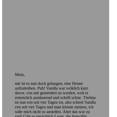
Moin,
mir ist es nun doch gelungen, eine Henne
aufzutreiben. Puh! Vanilla war wriklich kurz
davor, von mir gemördert zu werden, weil er
entsetzlich ausdauernd und schrill schrie. Thelma
ist nun erst seit vier Tagen tot, also schreit Vanilla
erst seit vier Tagen und man könnte meinen, ich
solle mich nicht so anstellen. Aber das war zu
viel! Gibt es tatsächlich Leute, die freiwillig