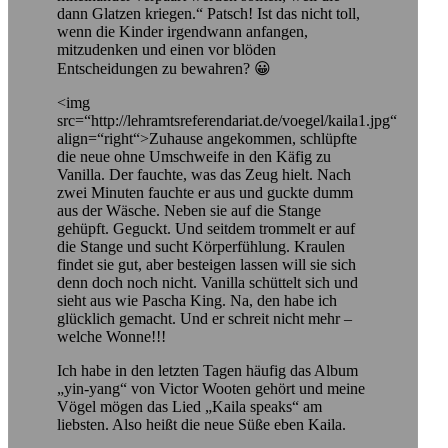
dann Glatzen kriegen.“ Patsch! Ist das nicht toll,
wenn die Kinder irgendwann anfangen,
mitzudenken und einen vor blöden
Entscheidungen zu bewahren? 😀
<img
src=“http://lehramtsreferendariat.de/voegel/kaila1.jpg“
align=“right“>Zuhause angekommen, schlüpfte
die neue ohne Umschweife in den Käfig zu
Vanilla. Der fauchte, was das Zeug hielt. Nach
zwei Minuten fauchte er aus und guckte dumm
aus der Wäsche. Neben sie auf die Stange
gehüpft. Geguckt. Und seitdem trommelt er auf
die Stange und sucht Körperfühlung. Kraulen
findet sie gut, aber besteigen lassen will sie sich
denn doch noch nicht. Vanilla schüttelt sich und
sieht aus wie Pascha King. Na, den habe ich
glücklich gemacht. Und er schreit nicht mehr –
welche Wonne!!!
Ich habe in den letzten Tagen häufig das Album
„yin-yang“ von Victor Wooten gehört und meine
Vögel mögen das Lied „Kaila speaks“ am
liebsten. Also heißt die neue Süße eben Kaila.