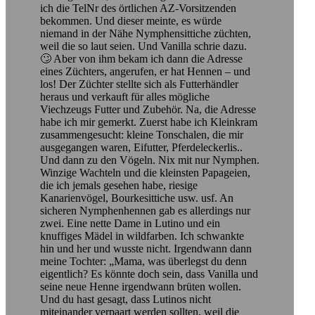
ich die TelNr des örtlichen AZ-Vorsitzenden
bekommen. Und dieser meinte, es würde
niemand in der Nähe Nymphensittiche züchten,
weil die so laut seien. Und Vanilla schrie dazu.
🙄 Aber von ihm bekam ich dann die Adresse
eines Züchters, angerufen, er hat Hennen – und
los! Der Züchter stellte sich als Futterhändler
heraus und verkauft für alles mögliche
Viechzeugs Futter und Zubehör. Na, die Adresse
habe ich mir gemerkt. Zuerst habe ich Kleinkram
zusammengesucht: kleine Tonschalen, die mir
ausgegangen waren, Eifutter, Pferdeleckerlis..
Und dann zu den Vögeln. Nix mit nur Nymphen.
Winzige Wachteln und die kleinsten Papageien,
die ich jemals gesehen habe, riesige
Kanarienvögel, Bourkesittiche usw. usf. An
sicheren Nymphenhennen gab es allerdings nur
zwei. Eine nette Dame in Lutino und ein
knuffiges Mädel in wildfarben. Ich schwankte
hin und her und wusste nicht. Irgendwann dann
meine Tochter: „Mama, was überlegst du denn
eigentlich? Es könnte doch sein, dass Vanilla und
seine neue Henne irgendwann brüten wollen.
Und du hast gesagt, dass Lutinos nicht
miteinander verpaart werden sollten, weil die