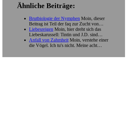
Ähnliche Beiträge:
Brutbiologie der Nymphen
Moin, dieser
Beitrag ist Teil der faq zur Zucht von…
Liebesreigen
Moin, hier dreht sich das
Liebeskarussell: Tintin und J.D. sind…
Anfall von Zahmheit
Moin, verstehe einer
die Vögel. Ich tu's nicht. Meine acht…
TEILEN AUF