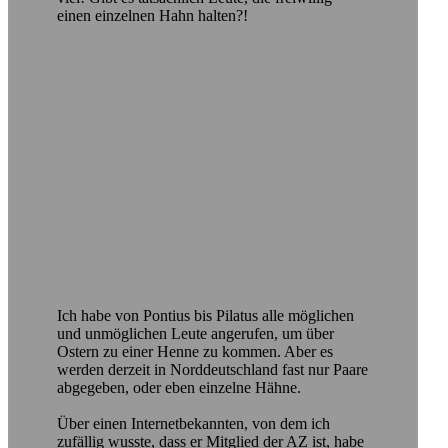
einen einzelnen Hahn halten?!
Ich habe von Pontius bis Pilatus alle möglichen
und unmöglichen Leute angerufen, um über
Ostern zu einer Henne zu kommen. Aber es
werden derzeit in Norddeutschland fast nur Paare
abgegeben, oder eben einzelne Hähne.
Über einen Internetbekannten, von dem ich
zufällig wusste, dass er Mitglied der AZ ist, habe