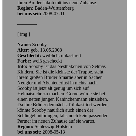
ihren Bruder Jakob mit ins neue Zuhause.
Region:
Baden-Württemberg
bei uns seit:
2008-07-11
————
[ img ]
Name:
Scooby
Alter:
geb. 13.05.2008
Geschlecht:
weiblich, unkastriert
Farbe:
weiß gescheckt
Info:
Scooby ist das Nesthäkchen von Selmas
Kindern. Sie ist die kleinste der Truppe, steht
ihrem großen Bruder Smartie aber in Sachen
Neugier und Abenteuerlust in nichts nach.
Scooby ist jetzt alt genug um sich auf
Heimatsuche zu machen. Gerne würde sie bei
einen netten jungen Kaninchenmann einziehen.
Da ihre Brüder demnächst frühkastriert werden,
könnte Scooby natürlich auch einen der
Schlingel mitbringen, falls noch kein passender
Partner im neuen Zuhause auf sie wartet.
Region:
Schleswig-Holstein
bei uns seit:
2008-05-13