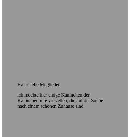
Hallo liebe Mitglieder,
ich möchte hier einige Kaninchen der
Kaninchenhilfe vorstellen, die auf der Suche
nach einem schönen Zuhause sind.