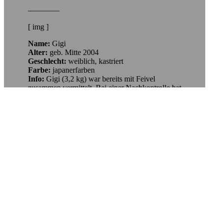
————
[ img ]
Name:
Gigi
Alter:
geb. Mitte 2004
Geschlecht:
weiblich, kastriert
Farbe:
japanerfarben
Info:
Gigi (3,2 kg) war bereits mit Feivel
zusammen vermittelt. Bei einer Nachkontrolle hat
sich herausgestellt, dass sich die
Lebensbedingungen der beiden geändert haben
und das Zuhause nicht mehr unseren
Vermittlungsbedingungen entsprach. Eine
Änderung selbiger in den ursprünglichen
Zustand wurde seitens der Halterin nicht mehr
gewünscht. Daher kamen Gigi und Feivel wieder
in unsere Obhut. Gigi war viel zu dick und
konnte selbst ihren Blinddarmkot nicht alleine
aufnehmen. Gigi hat schon gut abgenommen und
konnte kastriert und geimpft werden. Die Fäden
sind bereits gezogen und Gigi fühlt sich wie
rundum erneuert. Zum Glück fehlt jetzt nur noch
ein schöner Fixplatz auf Lebzeiten bei