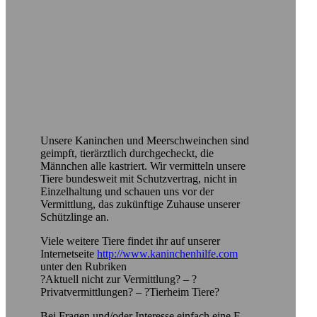
Unsere Kaninchen und Meerschweinchen sind
geimpft, tierärztlich durchgecheckt, die
Männchen alle kastriert. Wir vermitteln unsere
Tiere bundesweit mit Schutzvertrag, nicht in
Einzelhaltung und schauen uns vor der
Vermittlung, das zukünftige Zuhause unserer
Schützlinge an.
Viele weitere Tiere findet ihr auf unserer
Internetseite
http://www.kaninchenhilfe.com
unter den Rubriken
?Aktuell nicht zur Vermittlung? – ?
Privatvermittlungen? – ?Tierheim Tiere?
Bei Fragen und/oder Interesse einfach eine E-