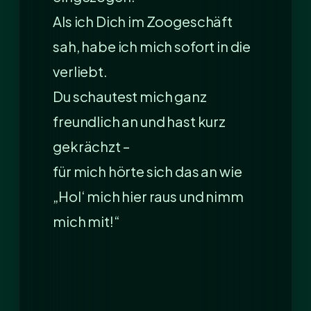
Als ich Dich im Zoogeschäft
sah, habe ich mich sofort in die
verliebt.
Du schautest mich ganz
freundlich an und hast kurz
gekrächzt –
für mich hörte sich das an wie
„Hol‘ mich hier raus und nimm
mich mit!“