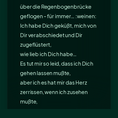
über die Regenbogenbrücke
geflogen – für immer… :weinen:
Ich habe Dich geküßt, mich von
Dir verabschiedet und Dir
zugeflüstert,
wie lieb ich Dich habe…
Es tut mir so leid, dass ich Dich
gehen lassen mußte,
aber ich es hat mir das Herz
zerrissen, wenn ich zusehen
mußte,
wie Du Dich quälst.