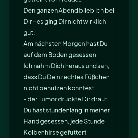
Den ganzen Abend blieb ich bei
Dir – es ging Dir nicht wirklich
gut.
Am nächsten Morgen hast Du
auf dem Boden gesessen.
Ich nahm Dich heraus und sah,
dass Du Dein rechtes Füßchen
nicht benutzen konntest
– der Tumor drückte Dir drauf.
Du hast stundenlang in meiner
Hand gesessen, jede Stunde
Kolbenhirse gefuttert