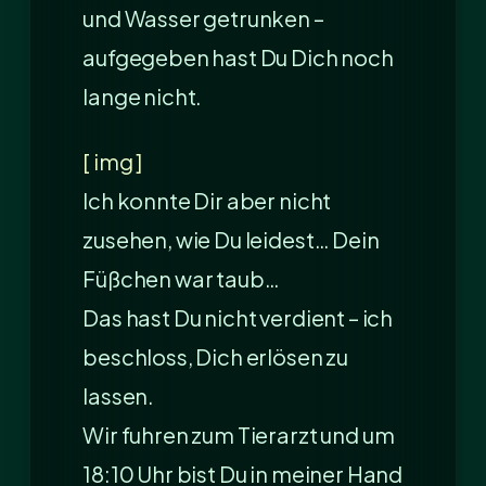
und Wasser getrunken –
aufgegeben hast Du Dich noch
lange nicht.
[ img ]
Ich konnte Dir aber nicht
zusehen, wie Du leidest… Dein
Füßchen war taub…
Das hast Du nicht verdient – ich
beschloss, Dich erlösen zu
lassen.
Wir fuhren zum Tierarzt und um
18:10 Uhr bist Du in meiner Hand