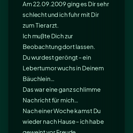
Am 22.09.2009 ging es Dir sehr
schlecht und ich fuhr mit Dir
zum Tierarzt.
Ich mußte Dich zur
Beobachtung dort lassen.
Du wurdest geröngt – ein
Lebertumor wuchs in Deinem
Bäuchlein…
Das war eine ganz schlimme
Nachricht für mich…
Nach einer Woche kamst Du
wieder nach Hause – ich habe
geweint vor Freude…