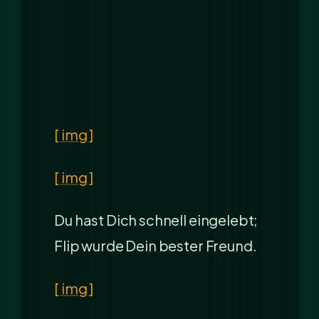
[ img ]
[ img ]
Du hast Dich schnell eingelebt;
Flip wurde Dein bester Freund.
[ img ]