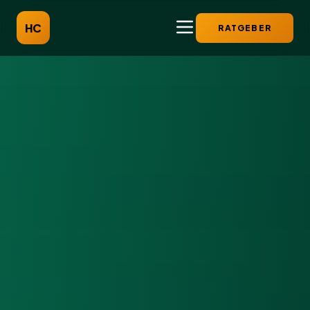
HC
RATGEBER