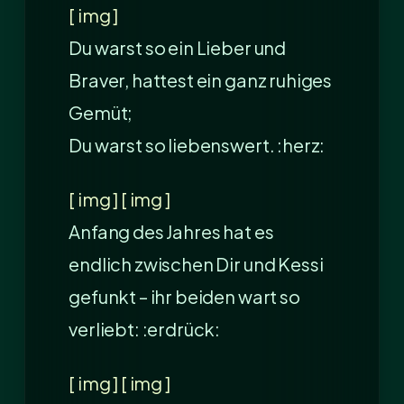
[ img ]
Du warst so ein Lieber und
Braver, hattest ein ganz ruhiges
Gemüt;
Du warst so liebenswert. :herz:
[ img ] [ img ]
Anfang des Jahres hat es
endlich zwischen Dir und Kessi
gefunkt – ihr beiden wart so
verliebt: :erdrück:
[ img ] [ img ]