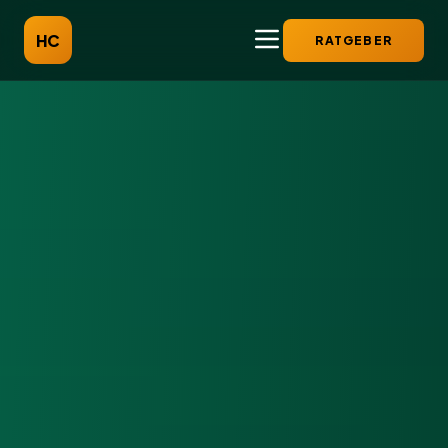
HC
RATGEBER