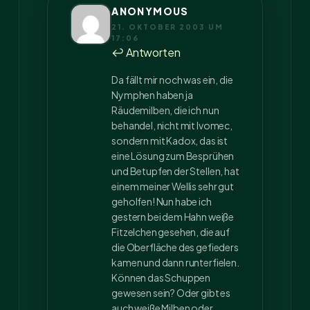
ANONYMOUS
21. OKTOBER 2003 UM
17:06
↩ Antworten
Da fällt mir noch was ein, die
Nymphen haben ja
Räudemilben, die ich nun
behandel, nicht mit Ivomec,
sondern mit Kadox, das ist
eine Lösung zum Besprühen
und Betupfen der Stellen, hat
einem meiner Wellis sehr gut
geholfen! Nun habe ich
gestern bei dem Hahn weiße
Fitzelchen gesehen, die auf
die Oberfläche des gefieders
kamen und dann runterfielen.
Können das Schuppen
gewesen sein? Oder gibt es
auch weiße Milben oder