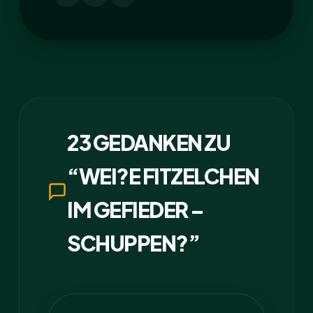
23 GEDANKEN ZU
“WEI?E FITZELCHEN
IM GEFIEDER –
SCHUPPEN?”