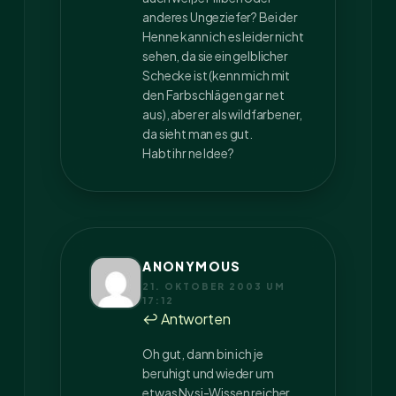
anderes Ungeziefer? Bei der
Henne kann ich es leider nicht
sehen, da sie ein gelblicher
Schecke ist (kenn mich mit
den Farbschlägen gar net
aus), aber er als wildfarbener,
da sieht man es gut.
Habt ihr ne Idee?
ANONYMOUS
21. OKTOBER 2003 UM
17:12
↩ Antworten
Oh gut, dann bin ich je
beruhigt und wieder um
etwas Nysi-Wissen reicher.