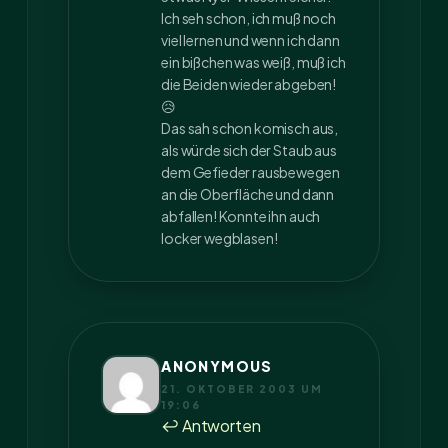
Ich seh schon, ich muß noch
viel lernen und wenn ich dann
ein bißchen was weiß, muß ich
die Beiden wieder abgeben!
😥
Das sah schon komisch aus,
als würde sich der Staub aus
dem Gefieder rausbewegen
an die Oberfläche und dann
abfallen! Konnte ihn auch
locker wegblasen!
ANONYMOUS
21. OKTOBER 2003 UM
19:06
↩ Antworten